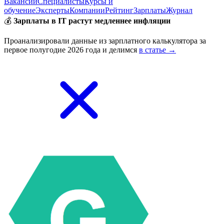
Вакансии
Специалисты
Курсы и
обучение
Эксперты
Компании
Рейтинг
Зарплаты
Журнал
💰
Зарплаты в IT растут медленнее инфляции
Проанализировали данные из зарплатного калькулятора за
первое полугодие 2026 года и делимся
в статье →