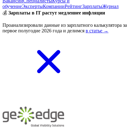
Вакансии
Специалисты
Курсы и
обучение
Эксперты
Компании
Рейтинг
Зарплаты
Журнал
💰
Зарплаты в IT растут медленнее инфляции
Проанализировали данные из зарплатного калькулятора за
первое полугодие 2026 года и делимся
в статье →