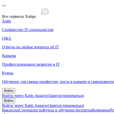
Все сервисы Хабра
Хабр
Сообщество IT-специалистов
Q&A
Ответы на любые вопросы об IT
Карьера
Профессиональное развитие в IT
Курсы
Обучение для смены профессии, роста в карьере и саморазвити
Войти
Войти через Хабр Аккаунт
Зарегистрироваться
Войти
Войти через Хабр Аккаунт
Зарегистрироваться
Вакансии
Специалисты
Курсы и обучение
Эксперты
Компании
Р