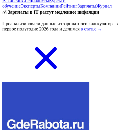
Вакансии
Специалисты
Курсы и
обучение
Эксперты
Компании
Рейтинг
Зарплаты
Журнал
💰
Зарплаты в IT растут медленнее инфляции
Проанализировали данные из зарплатного калькулятора за
первое полугодие 2026 года и делимся
в статье →