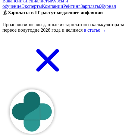
Вакансии
Специалисты
Курсы и
обучение
Эксперты
Компании
Рейтинг
Зарплаты
Журнал
💰
Зарплаты в IT растут медленнее инфляции
Проанализировали данные из зарплатного калькулятора за
первое полугодие 2026 года и делимся
в статье →