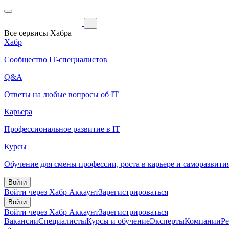
Все сервисы Хабра
Хабр
Сообщество IT-специалистов
Q&A
Ответы на любые вопросы об IT
Карьера
Профессиональное развитие в IT
Курсы
Обучение для смены профессии, роста в карьере и саморазвити
Войти
Войти через Хабр Аккаунт
Зарегистрироваться
Войти
Войти через Хабр Аккаунт
Зарегистрироваться
Вакансии
Специалисты
Курсы и обучение
Эксперты
Компании
Р