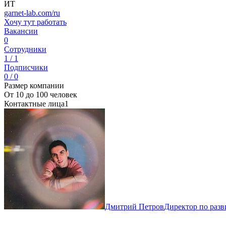
ИТ
garnet-lab.com/ru
Хочу тут работать
Вакансии
0
Сотрудники
1 / 1
Подписчики
0 / 0
Размер компании
От 10 до 100 человек
Контактные лица
1
Дмитрий Петров
Директор по раз