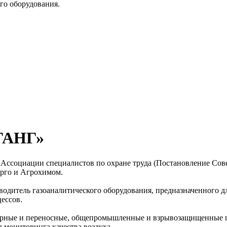
го оборудования.
ГАНГ»
й Ассоциации специалистов по охране труда (Постановление Со
ерго и Агрохимом.
тель газоаналитического оборудования, предназначенного для 
ессов.
рные и переносные, общепромышленные и взрывозащищенные г
 мониторинга качества воздуха.