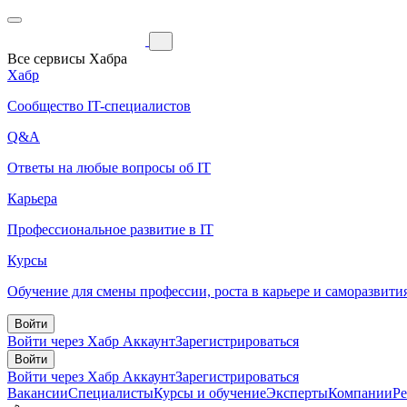
Все сервисы Хабра
Хабр
Сообщество IT-специалистов
Q&A
Ответы на любые вопросы об IT
Карьера
Профессиональное развитие в IT
Курсы
Обучение для смены профессии, роста в карьере и саморазвити
Войти
Войти через Хабр Аккаунт
Зарегистрироваться
Войти
Войти через Хабр Аккаунт
Зарегистрироваться
Вакансии
Специалисты
Курсы и обучение
Эксперты
Компании
Р