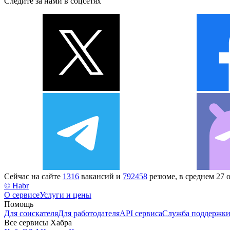
Следите за нами в соцсетях
Сейчас на сайте
1316
вакансий и
792458
резюме, в среднем 27 
© Habr
О сервисе
Услуги и цены
Помощь
Для соискателя
Для работодателя
API сервиса
Служба поддержк
Все сервисы Хабра