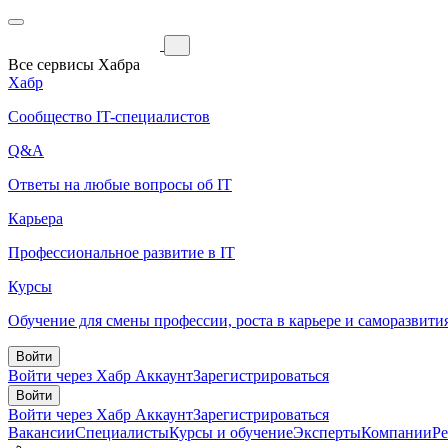
Все сервисы Хабра
Хабр
Сообщество IT-специалистов
Q&A
Ответы на любые вопросы об IT
Карьера
Профессиональное развитие в IT
Курсы
Обучение для смены профессии, роста в карьере и саморазвити
Войти
Войти через Хабр Аккаунт
Зарегистрироваться
Войти
Войти через Хабр Аккаунт
Зарегистрироваться
Вакансии
Специалисты
Курсы и обучение
Эксперты
Компании
Р