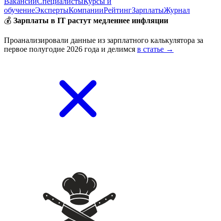
Вакансии
Специалисты
Курсы и
обучение
Эксперты
Компании
Рейтинг
Зарплаты
Журнал
💰
Зарплаты в IT растут медленнее инфляции
Проанализировали данные из зарплатного калькулятора за
первое полугодие 2026 года и делимся
в статье →