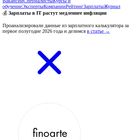
Вакансии
Специалисты
Курсы и
обучение
Эксперты
Компании
Рейтинг
Зарплаты
Журнал
💰
Зарплаты в IT растут медленнее инфляции
Проанализировали данные из зарплатного калькулятора за
первое полугодие 2026 года и делимся
в статье →