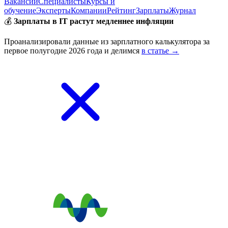
Вакансии
Специалисты
Курсы и
обучение
Эксперты
Компании
Рейтинг
Зарплаты
Журнал
💰
Зарплаты в IT растут медленнее инфляции
Проанализировали данные из зарплатного калькулятора за
первое полугодие 2026 года и делимся
в статье →