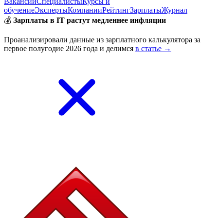
Вакансии
Специалисты
Курсы и
обучение
Эксперты
Компании
Рейтинг
Зарплаты
Журнал
💰
Зарплаты в IT растут медленнее инфляции
Проанализировали данные из зарплатного калькулятора за
первое полугодие 2026 года и делимся
в статье →