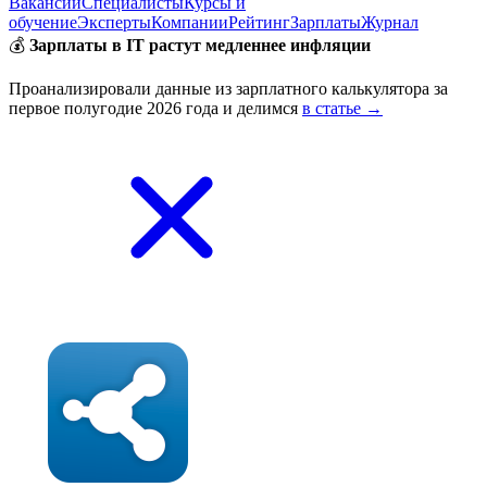
Вакансии
Специалисты
Курсы и
обучение
Эксперты
Компании
Рейтинг
Зарплаты
Журнал
💰
Зарплаты в IT растут медленнее инфляции
Проанализировали данные из зарплатного калькулятора за
первое полугодие 2026 года и делимся
в статье →