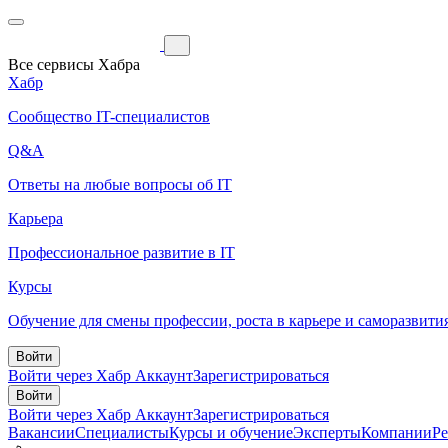
Все сервисы Хабра
Хабр
Сообщество IT-специалистов
Q&A
Ответы на любые вопросы об IT
Карьера
Профессиональное развитие в IT
Курсы
Обучение для смены профессии, роста в карьере и саморазвити
Войти
Войти через Хабр Аккаунт
Зарегистрироваться
Войти
Войти через Хабр Аккаунт
Зарегистрироваться
Вакансии
Специалисты
Курсы и обучение
Эксперты
Компании
Р