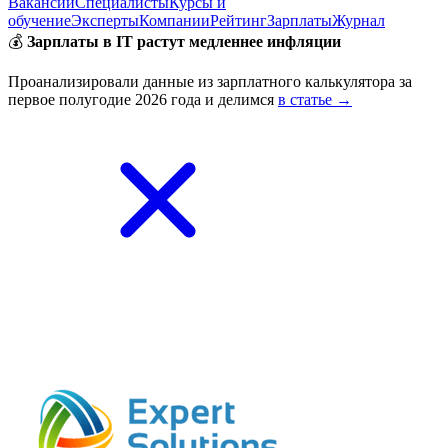
Вакансии
Специалисты
Курсы и
обучение
Эксперты
Компании
Рейтинг
Зарплаты
Журнал
💰
Зарплаты в IT растут медленнее инфляции
Проанализировали данные из зарплатного калькулятора за
первое полугодие 2026 года и делимся
в статье →