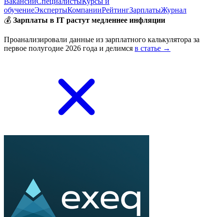
Вакансии
Специалисты
Курсы и
обучение
Эксперты
Компании
Рейтинг
Зарплаты
Журнал
💰
Зарплаты в IT растут медленнее инфляции
Проанализировали данные из зарплатного калькулятора за
первое полугодие 2026 года и делимся
в статье →