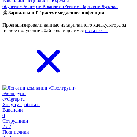
Вакансии
Специалисты
Курсы и
обучение
Эксперты
Компании
Рейтинг
Зарплаты
Журнал
💰
Зарплаты в IT растут медленнее инфляции
Проанализировали данные из зарплатного калькулятора за
первое полугодие 2026 года и делимся
в статье →
Эволгрупп
evolgrup.ru
Хочу тут работать
Вакансии
0
Сотрудники
2 / 2
Подписчики