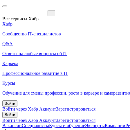
Все сервисы Хабра
Хабр
Сообщество IT-специалистов
Q&A
Ответы на любые вопросы об IT
Карьера
Профессиональное развитие в IT
Курсы
Обучение для смены профессии, роста в карьере и саморазвити
Войти
Войти через Хабр Аккаунт
Зарегистрироваться
Войти
Войти через Хабр Аккаунт
Зарегистрироваться
Вакансии
Специалисты
Курсы и обучение
Эксперты
Компании
Р