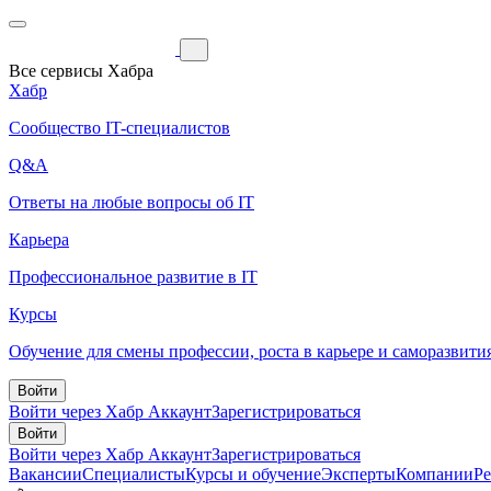
Все сервисы Хабра
Хабр
Сообщество IT-специалистов
Q&A
Ответы на любые вопросы об IT
Карьера
Профессиональное развитие в IT
Курсы
Обучение для смены профессии, роста в карьере и саморазвити
Войти
Войти через Хабр Аккаунт
Зарегистрироваться
Войти
Войти через Хабр Аккаунт
Зарегистрироваться
Вакансии
Специалисты
Курсы и обучение
Эксперты
Компании
Р