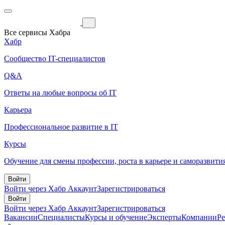
Все сервисы Хабра
Хабр
Сообщество IT-специалистов
Q&A
Ответы на любые вопросы об IT
Карьера
Профессиональное развитие в IT
Курсы
Обучение для смены профессии, роста в карьере и саморазвити
Войти
Войти через Хабр Аккаунт
Зарегистрироваться
Войти
Войти через Хабр Аккаунт
Зарегистрироваться
Вакансии
Специалисты
Курсы и обучение
Эксперты
Компании
Р