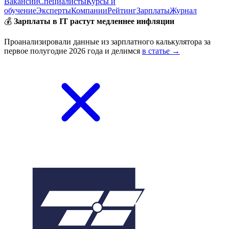
Вакансии
Специалисты
Курсы и
обучение
Эксперты
Компании
Рейтинг
Зарплаты
Журнал
💰
Зарплаты в IT растут медленнее инфляции
Проанализировали данные из зарплатного калькулятора за
первое полугодие 2026 года и делимся
в статье →