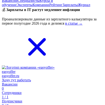
Вакансии
Специалисты
Курсы и
обучение
Эксперты
Компании
Рейтинг
Зарплаты
Журнал
💰
Зарплаты в IT растут медленнее инфляции
Проанализировали данные из зарплатного калькулятора за
первое полугодие 2026 года и делимся
в статье →
easyoffer
easyoffer.ru
Хочу тут работать
Вакансии
0
Сотрудники
1 / 1
Подписчики