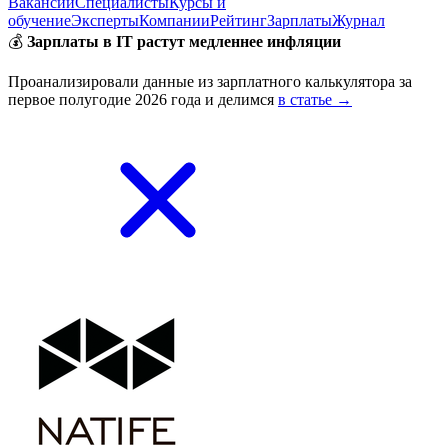
Вакансии
Специалисты
Курсы и
обучение
Эксперты
Компании
Рейтинг
Зарплаты
Журнал
💰
Зарплаты в IT растут медленнее инфляции
Проанализировали данные из зарплатного калькулятора за
первое полугодие 2026 года и делимся
в статье →