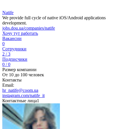
Natife
We provide full cycle of native iOS/Android applications
development.
jobs.dou.ua/companies/natife
Хочу тут работать
Вакансии
0
Сотрудники
2 / 3
Подписчики
0 / 0
Размер компании
От 10 до 100 человек
Контакты
Email:
hr_natife@coom.ua
instagram.com/natife_it
Контактные лица
1