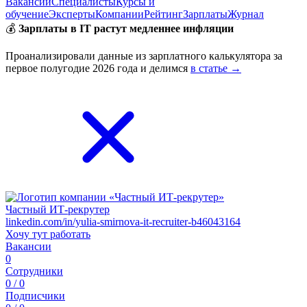
Вакансии
Специалисты
Курсы и
обучение
Эксперты
Компании
Рейтинг
Зарплаты
Журнал
💰
Зарплаты в IT растут медленнее инфляции
Проанализировали данные из зарплатного калькулятора за
первое полугодие 2026 года и делимся
в статье →
Частный ИТ-рекрутер
linkedin.com/in/yulia-smirnova-it-recruiter-b46043164
Хочу тут работать
Вакансии
0
Сотрудники
0 / 0
Подписчики