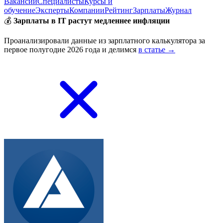
Вакансии
Специалисты
Курсы и
обучение
Эксперты
Компании
Рейтинг
Зарплаты
Журнал
💰
Зарплаты в IT растут медленнее инфляции
Проанализировали данные из зарплатного калькулятора за
первое полугодие 2026 года и делимся
в статье →