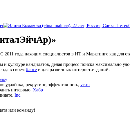
er
житалЭйчАр)»
С 2011 года находим специалистов в ИТ и Марктинге как для ст
 и культуре кандидатов, делая процесс поиска максимально уд
енда в своем
блоге
и для различных интернет-изданий:
флоу
: удалёнка, рекрутинг, эффективность,
vc.ru
одить интервью,
Хабр
дидате,
Inc.
ата или команду!