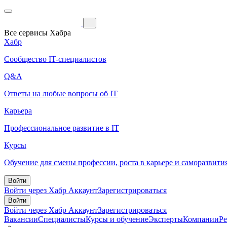
Все сервисы Хабра
Хабр
Сообщество IT-специалистов
Q&A
Ответы на любые вопросы об IT
Карьера
Профессиональное развитие в IT
Курсы
Обучение для смены профессии, роста в карьере и саморазвити
Войти
Войти через Хабр Аккаунт
Зарегистрироваться
Войти
Войти через Хабр Аккаунт
Зарегистрироваться
Вакансии
Специалисты
Курсы и обучение
Эксперты
Компании
Р