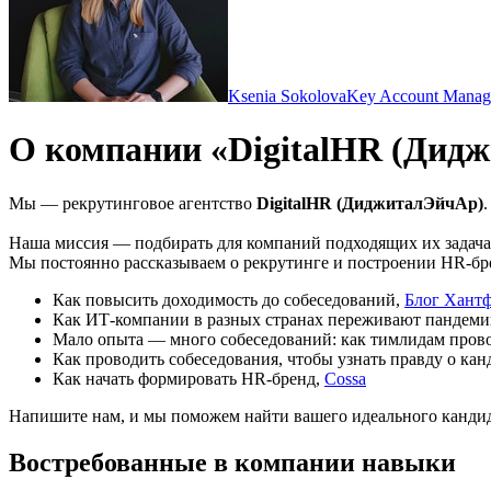
Ksenia Sokolova
Key Account Manag
О компании «DigitalHR (Дид
Мы — рекрутинговое агентство
D
igitalHR (ДиджиталЭйчАр)
.
Наша миссия — подбирать для компаний подходящих их задачам
Мы постоянно рассказываем о рекрутинге и построении HR-бр
Как повысить доходимость до собеседований,
Блог Хант
Как ИТ-компании в разных странах переживают пандемию
Мало опыта — много собеседований: как тимлидам пров
Как проводить собеседования, чтобы узнать правду о кан
Как начать формировать HR-бренд,
Cossa
Напишите нам, и мы поможем найти вашего идеального кандид
Востребованные в компании навыки