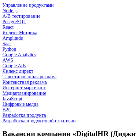
Управление продуктами
Node.js
A/B тестирование
PostgreSQL
React
Яндекс.Метрика
Amplitude
Saas
Python
Google Analytics
AWS
Google Ads
Яндекс директ
Таргетированная реклама
Контекстная реклама
Интернет маркетинг
Медиапланирование
JavaScript
Цифровые медиа
B2C
Разработка продукта
Разработка продуктовой стратегии
Вакансии компании «DigitalHR (Дидж