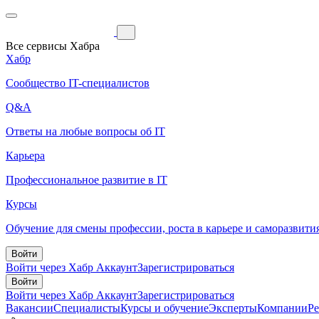
Все сервисы Хабра
Хабр
Сообщество IT-специалистов
Q&A
Ответы на любые вопросы об IT
Карьера
Профессиональное развитие в IT
Курсы
Обучение для смены профессии, роста в карьере и саморазвити
Войти
Войти через Хабр Аккаунт
Зарегистрироваться
Войти
Войти через Хабр Аккаунт
Зарегистрироваться
Вакансии
Специалисты
Курсы и обучение
Эксперты
Компании
Р