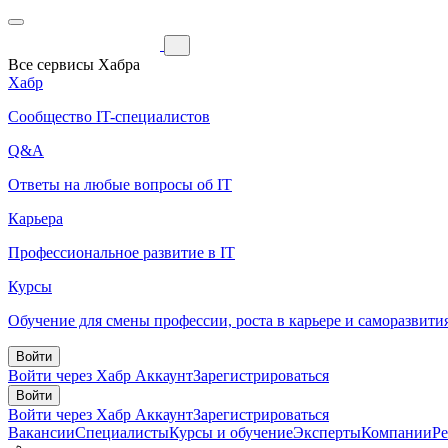
Все сервисы Хабра
Хабр
Сообщество IT-специалистов
Q&A
Ответы на любые вопросы об IT
Карьера
Профессиональное развитие в IT
Курсы
Обучение для смены профессии, роста в карьере и саморазвити
Войти
Войти через Хабр Аккаунт
Зарегистрироваться
Войти
Войти через Хабр Аккаунт
Зарегистрироваться
Вакансии
Специалисты
Курсы и обучение
Эксперты
Компании
Р