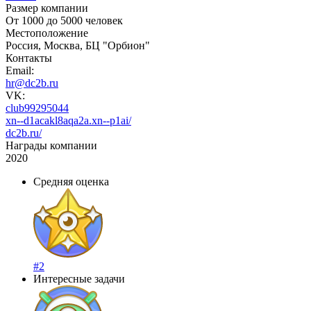
Размер компании
От 1000 до 5000 человек
Местоположение
Россия, Москва, БЦ "Орбион"
Контакты
Email:
hr@dc2b.ru
VK:
club99295044
xn--d1acakl8aqa2a.xn--p1ai/
dc2b.ru/
Награды компании
2020
Средняя оценка
#2
Интересные задачи