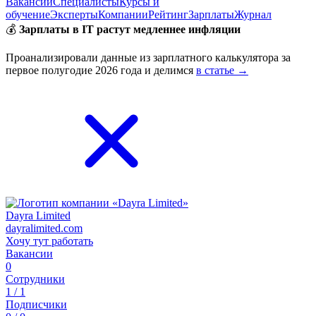
Вакансии
Специалисты
Курсы и
обучение
Эксперты
Компании
Рейтинг
Зарплаты
Журнал
💰
Зарплаты в IT растут медленнее инфляции
Проанализировали данные из зарплатного калькулятора за
первое полугодие 2026 года и делимся
в статье →
Dayra Limited
dayralimited.com
Хочу тут работать
Вакансии
0
Сотрудники
1 / 1
Подписчики