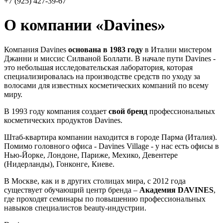
+7 (925) 427-39-67
О компании «Davines»
Компания Davines
основана в 1983 году
в Италии мистером
Джанни и миссис Силваной Боллати. В начале пути Davines -
это небольшая исследовательская лаборатория, которая
специализировалась на производстве средств по уходу за
волосами для известных косметических компаний по всему
миру.
В 1993 году компания создает
свой бренд
профессиональных
косметических продуктов Davines.
Штаб-квартира компании находится в городе Парма (Италия).
Помимо головного офиса - Davines Village - у нас есть офисы в
Нью-Йорке, Лондоне, Париже, Мехико, Девентере
(Нидерланды), Гонконге, Киеве.
В Москве, как и в других столицах мира, c 2012 года
существует обучающий центр бренда –
Академия DAVINES
,
где проходят семинары по повышению профессиональных
навыков специалистов beauty-индустрии.