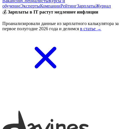
Вакансии
Специалисты
Курсы и
обучение
Эксперты
Компании
Рейтинг
Зарплаты
Журнал
💰
Зарплаты в IT растут медленнее инфляции
Проанализировали данные из зарплатного калькулятора за
первое полугодие 2026 года и делимся
в статье →