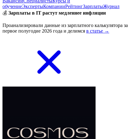
Вакансии
Специалисты
Курсы и
обучение
Эксперты
Компании
Рейтинг
Зарплаты
Журнал
💰
Зарплаты в IT растут медленнее инфляции
Проанализировали данные из зарплатного калькулятора за
первое полугодие 2026 года и делимся
в статье →