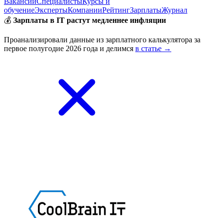
Вакансии
Специалисты
Курсы и
обучение
Эксперты
Компании
Рейтинг
Зарплаты
Журнал
💰
Зарплаты в IT растут медленнее инфляции
Проанализировали данные из зарплатного калькулятора за
первое полугодие 2026 года и делимся
в статье →