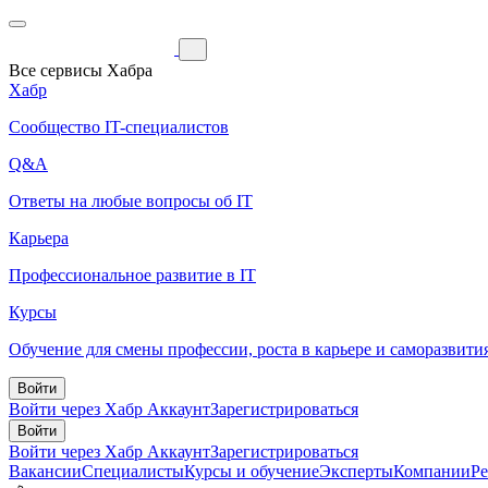
Все сервисы Хабра
Хабр
Сообщество IT-специалистов
Q&A
Ответы на любые вопросы об IT
Карьера
Профессиональное развитие в IT
Курсы
Обучение для смены профессии, роста в карьере и саморазвити
Войти
Войти через Хабр Аккаунт
Зарегистрироваться
Войти
Войти через Хабр Аккаунт
Зарегистрироваться
Вакансии
Специалисты
Курсы и обучение
Эксперты
Компании
Р