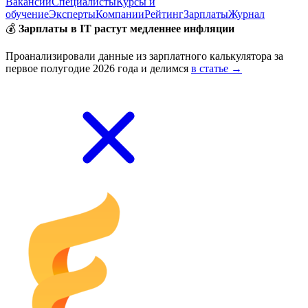
Вакансии
Специалисты
Курсы и
обучение
Эксперты
Компании
Рейтинг
Зарплаты
Журнал
💰
Зарплаты в IT растут медленнее инфляции
Проанализировали данные из зарплатного калькулятора за
первое полугодие 2026 года и делимся
в статье →