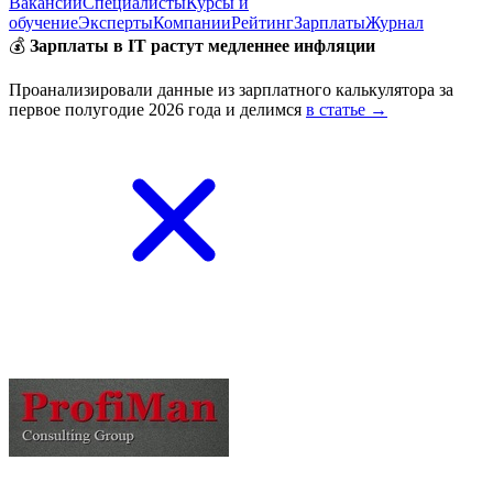
Вакансии
Специалисты
Курсы и
обучение
Эксперты
Компании
Рейтинг
Зарплаты
Журнал
💰
Зарплаты в IT растут медленнее инфляции
Проанализировали данные из зарплатного калькулятора за
первое полугодие 2026 года и делимся
в статье →