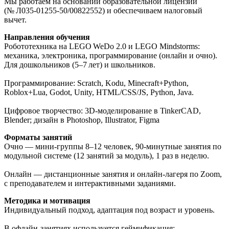
Мы работаем на основании образовательной лицензии
(№ Л035‑01255‑50/00822552) и обеспечиваем налоговый
вычет.
Направления обучения
Робототехника на LEGO WeDo 2.0 и LEGO Mindstorms:
механика, электроника, программирование (онлайн и очно).
Для дошкольников (5–7 лет) и школьников.
Программирование: Scratch, Kodu, Minecraft+Python,
Roblox+Lua, Godot, Unity, HTML/CSS/JS, Python, Java.
Цифровое творчество: 3D‑моделирование в TinkerCAD,
Blender; дизайн в Photoshop, Illustrator, Figma
Форматы занятий
Очно — мини‑группы 8–12 человек, 90‑минутные занятия по
модульной системе (12 занятий за модуль), 1 раз в неделю.
Онлайн — дистанционные занятия и онлайн‑лагеря по Zoom,
с преподавателем и интерактивными заданиями.
Методика и мотивация
Индивидуальный подход, адаптация под возраст и уровень.
В офлайн‑занятиях используется геймификация: