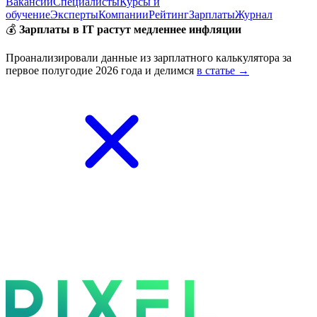
Вакансии
Специалисты
Курсы и
обучение
Эксперты
Компании
Рейтинг
Зарплаты
Журнал
💰
Зарплаты в IT растут медленнее инфляции
Проанализировали данные из зарплатного калькулятора за
первое полугодие 2026 года и делимся
в статье →