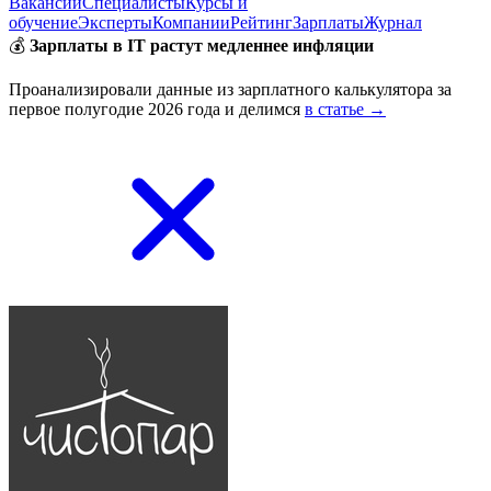
Вакансии
Специалисты
Курсы и
обучение
Эксперты
Компании
Рейтинг
Зарплаты
Журнал
💰
Зарплаты в IT растут медленнее инфляции
Проанализировали данные из зарплатного калькулятора за
первое полугодие 2026 года и делимся
в статье →