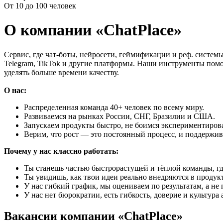
От 10 до 100 человек
О компании «ChatPlace»
Сервис, где чат-боты, нейросети, геймификации и реф. систем
Telegram, TikTok и другие платформы. Наши инструменты помо
уделять больше времени качеству.
О нас:
Распределенная команда 40+ человек по всему миру.
Развиваемся на рынках России, СНГ, Бразилии и США.
Запускаем продукты быстро, не боимся экспериментиров
Верим, что рост — это постоянный процесс, и поддержи
Почему у нас классно работать:
Ты станешь частью быстрорастущей и тёплой команды, где
Ты увидишь, как твои идеи реально внедряются в продукт
У нас гибкий график, мы оцениваем по результатам, а не
У нас нет бюрократии, есть гибкость, доверие и культура 
Вакансии компании «ChatPlace»