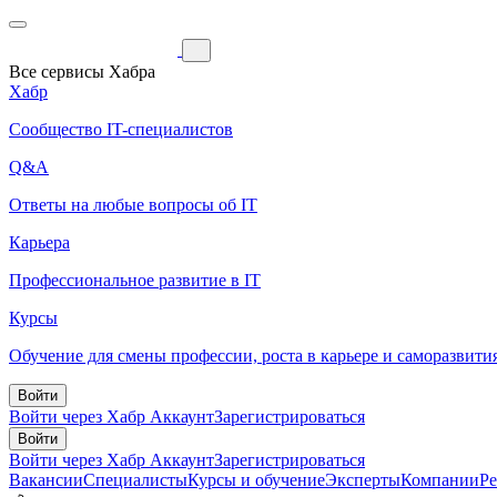
Все сервисы Хабра
Хабр
Сообщество IT-специалистов
Q&A
Ответы на любые вопросы об IT
Карьера
Профессиональное развитие в IT
Курсы
Обучение для смены профессии, роста в карьере и саморазвити
Войти
Войти через Хабр Аккаунт
Зарегистрироваться
Войти
Войти через Хабр Аккаунт
Зарегистрироваться
Вакансии
Специалисты
Курсы и обучение
Эксперты
Компании
Р