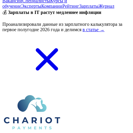
Вакансии
Специалисты
Курсы и
обучение
Эксперты
Компании
Рейтинг
Зарплаты
Журнал
💰
Зарплаты в IT растут медленнее инфляции
Проанализировали данные из зарплатного калькулятора за
первое полугодие 2026 года и делимся
в статье →