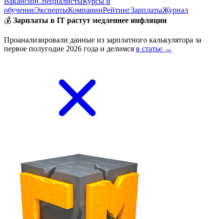
Вакансии
Специалисты
Курсы и
обучение
Эксперты
Компании
Рейтинг
Зарплаты
Журнал
💰
Зарплаты в IT растут медленнее инфляции
Проанализировали данные из зарплатного калькулятора за
первое полугодие 2026 года и делимся
в статье →