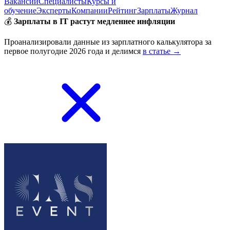
Вакансии
Специалисты
Курсы и
обучение
Эксперты
Компании
Рейтинг
Зарплаты
Журнал
💰
Зарплаты в IT растут медленнее инфляции
Проанализировали данные из зарплатного калькулятора за
первое полугодие 2026 года и делимся
в статье →