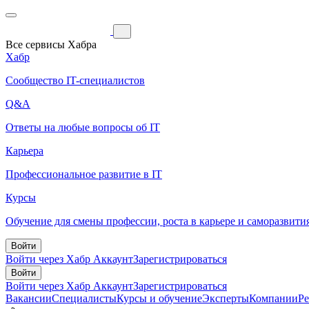
Все сервисы Хабра
Хабр
Сообщество IT-специалистов
Q&A
Ответы на любые вопросы об IT
Карьера
Профессиональное развитие в IT
Курсы
Обучение для смены профессии, роста в карьере и саморазвити
Войти
Войти через Хабр Аккаунт
Зарегистрироваться
Войти
Войти через Хабр Аккаунт
Зарегистрироваться
Вакансии
Специалисты
Курсы и обучение
Эксперты
Компании
Р