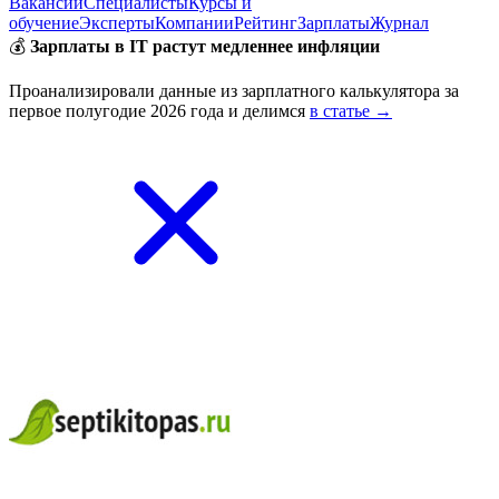
Вакансии
Специалисты
Курсы и
обучение
Эксперты
Компании
Рейтинг
Зарплаты
Журнал
💰
Зарплаты в IT растут медленнее инфляции
Проанализировали данные из зарплатного калькулятора за
первое полугодие 2026 года и делимся
в статье →