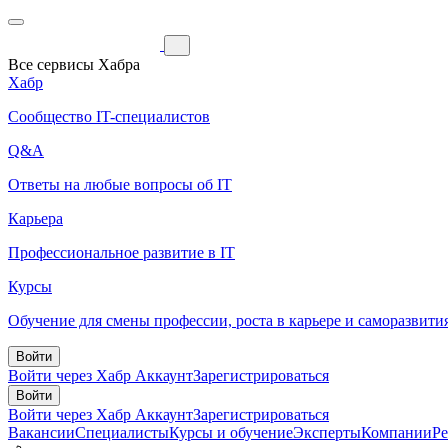
Все сервисы Хабра
Хабр
Сообщество IT-специалистов
Q&A
Ответы на любые вопросы об IT
Карьера
Профессиональное развитие в IT
Курсы
Обучение для смены профессии, роста в карьере и саморазвити
Войти
Войти через Хабр Аккаунт
Зарегистрироваться
Войти
Войти через Хабр Аккаунт
Зарегистрироваться
Вакансии
Специалисты
Курсы и обучение
Эксперты
Компании
Р