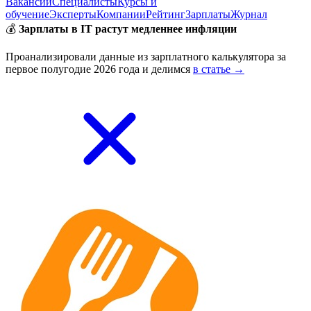
Вакансии
Специалисты
Курсы и
обучение
Эксперты
Компании
Рейтинг
Зарплаты
Журнал
💰
Зарплаты в IT растут медленнее инфляции
Проанализировали данные из зарплатного калькулятора за
первое полугодие 2026 года и делимся
в статье →