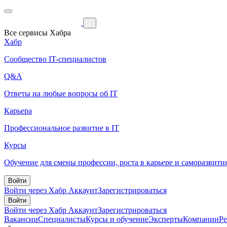
Все сервисы Хабра
Хабр
Сообщество IT-специалистов
Q&A
Ответы на любые вопросы об IT
Карьера
Профессиональное развитие в IT
Курсы
Обучение для смены профессии, роста в карьере и саморазвити
Войти
Войти через Хабр Аккаунт
Зарегистрироваться
Войти
Войти через Хабр Аккаунт
Зарегистрироваться
Вакансии
Специалисты
Курсы и обучение
Эксперты
Компании
Р