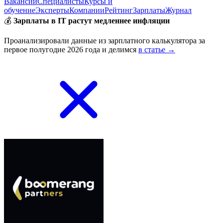
Вакансии
Специалисты
Курсы и
обучение
Эксперты
Компании
Рейтинг
Зарплаты
Журнал
💰
Зарплаты в IT растут медленнее инфляции
Проанализировали данные из зарплатного калькулятора за
первое полугодие 2026 года и делимся
в статье →