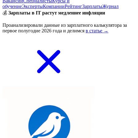
Вакансии
Специалисты
Курсы и
обучение
Эксперты
Компании
Рейтинг
Зарплаты
Журнал
💰
Зарплаты в IT растут медленнее инфляции
Проанализировали данные из зарплатного калькулятора за
первое полугодие 2026 года и делимся
в статье →