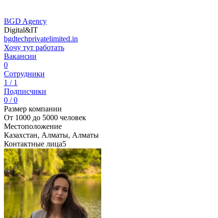
BGD Agency
Digital&IT
bgdtechprivatelimited.in
Хочу тут работать
Вакансии
0
Сотрудники
1 / 1
Подписчики
0 / 0
Размер компании
От 1000 до 5000 человек
Местоположение
Казахстан, Алматы, Алматы
Контактные лица
5