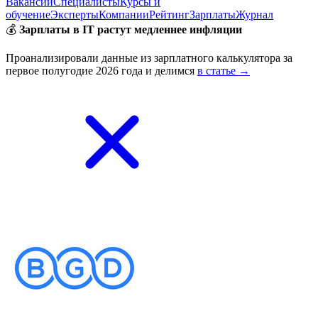
Вакансии
Специалисты
Курсы и
обучение
Эксперты
Компании
Рейтинг
Зарплаты
Журнал
💰
Зарплаты в IT растут медленнее инфляции
Проанализировали данные из зарплатного калькулятора за
первое полугодие 2026 года и делимся
в статье →