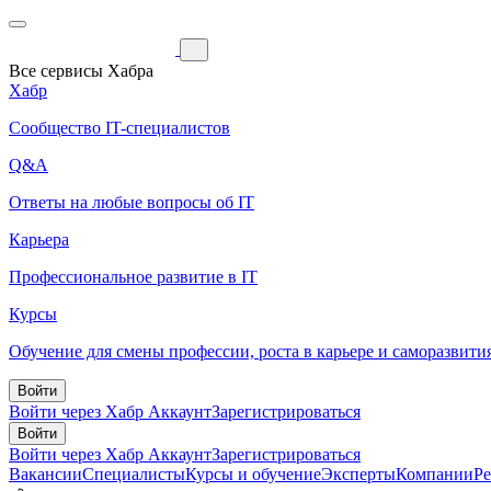
Все сервисы Хабра
Хабр
Сообщество IT-специалистов
Q&A
Ответы на любые вопросы об IT
Карьера
Профессиональное развитие в IT
Курсы
Обучение для смены профессии, роста в карьере и саморазвити
Войти
Войти через Хабр Аккаунт
Зарегистрироваться
Войти
Войти через Хабр Аккаунт
Зарегистрироваться
Вакансии
Специалисты
Курсы и обучение
Эксперты
Компании
Р